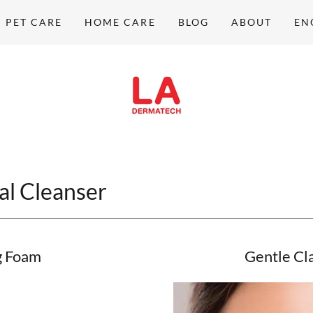
PET CARE
HOME CARE
BLOG
ABOUT
EN
al Cleanser
g Foam
Gentle Cl