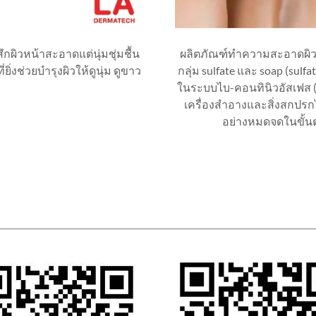
ึกผิวหน้าสะอาดแต่นุ่มชุ่มชื้น
ผลิตภัณฑ์ทำความสะอาดผิ
ิ่งช่วยบำรุงผิวให้ดูนุ่ม ดูขาว
กลุ่ม sulfate และ soap (sulf
ในระบบไบ-คอนทินิวอัสเฟส (
เครื่องสำอางและสิ่งสกปรกไ
อย่างหมดจดในขั้นต
ต